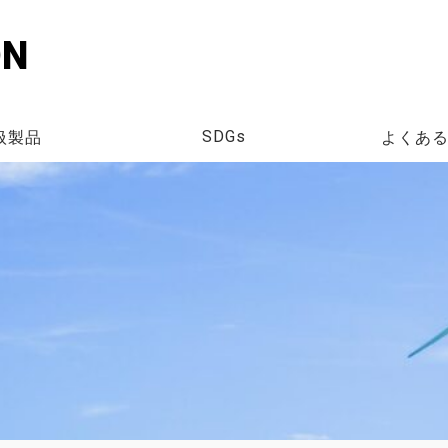
ON
扱製品
よくあ
SDGs